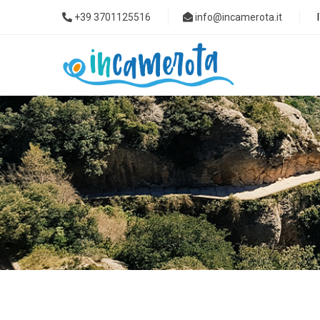
+39 3701125516
info@incamerota.it