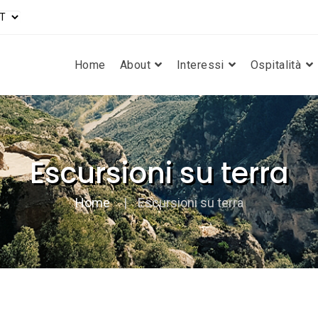
Home
About
Interessi
Ospitalità
Escursioni su terra
Home
Escursioni su terra