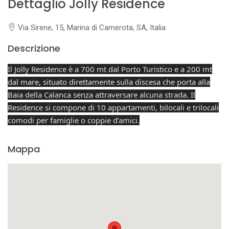
Dettaglio Jolly Residence
Via Sirene, 15, Marina di Camerota, SA, Italia
Descrizione
Il Jolly Residence è a 700 mt dal Porto Turistico e a 200 mt
dal mare, situato direttamente sulla discesa che porta alla
Baia della Calanca senza attraversare alcuna strada. Il
Residence si compone di 10 appartamenti, bilocali e trilocali
comodi per famiglie o coppie d’amici.
Mappa