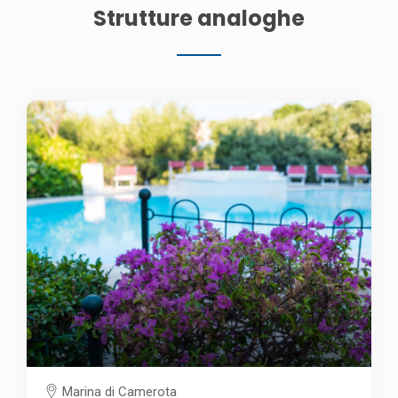
Strutture analoghe
Marina di Camerota