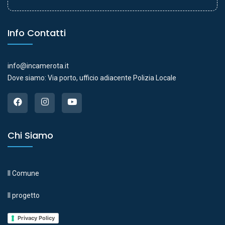
Info Contatti
info@incamerota.it
Dove siamo: Via porto, ufficio adiacente Polizia Locale
Chi Siamo
Il Comune
Il progetto
Privacy Policy