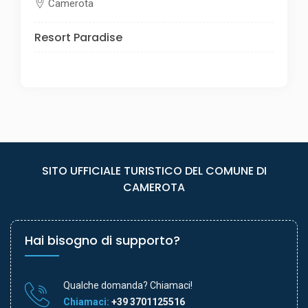
Camerota
Resort Paradise
SITO UFFICIALE TURISTICO DEL COMUNE DI
CAMEROTA
Hai bisogno di supporto?
Qualche domanda? Chiamaci!
Chiamaci:
+39 3701125516