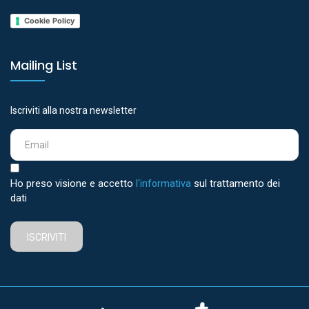
Cookie Policy
Mailing List
Iscriviti alla nostra newsletter
Ho preso visione e accetto
sul trattamento dei
l'informativa
dati
ISCRIVITI