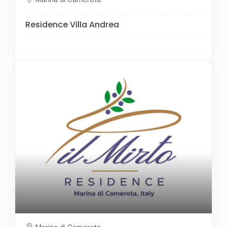
Residence Villa Andrea