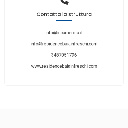
Contatta
la struttura
info@incamerota.it
info@residencebaiainfreschi.com
3487051796
www.residencebaiainfreschi.com