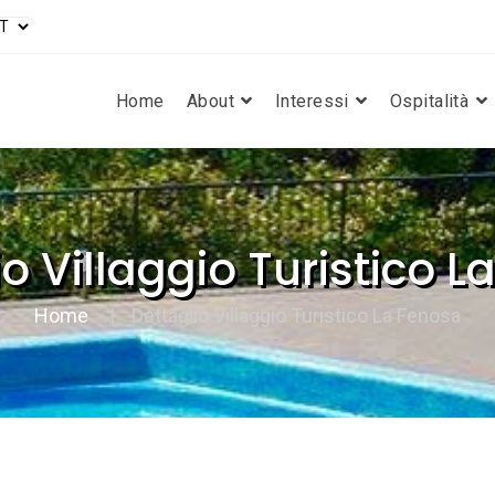
Home
About
Interessi
Ospitalità
o Villaggio Turistico 
Home
Dettaglio Villaggio Turistico La Fenosa