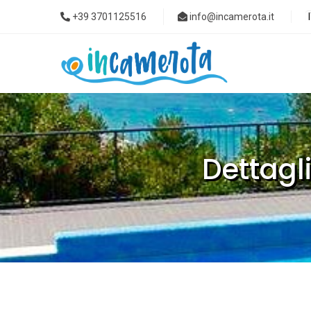
+39 3701125516
info@incamerota.it
Dettagli