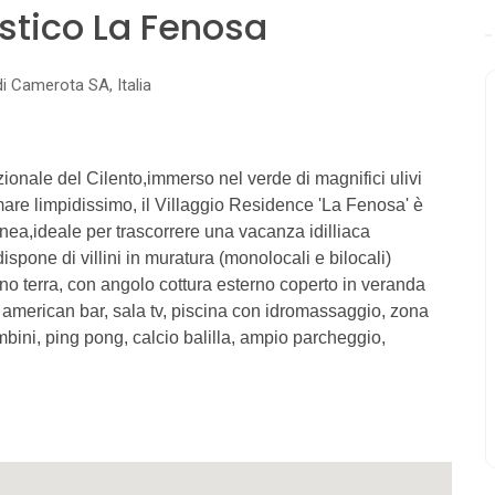
istico La Fenosa
di Camerota SA, Italia
azionale del Cilento,immerso nel verde di magnifici ulivi
are limpidissimo, il Villaggio Residence 'La Fenosa' è
anea,ideale per trascorrere una vacanza idilliaca
dispone di villini in muratura (monolocali e bilocali)
ano terra, con angolo cottura esterno coperto in veranda
, american bar, sala tv, piscina con idromassaggio, zona
ambini, ping pong, calcio balilla, ampio parcheggio,