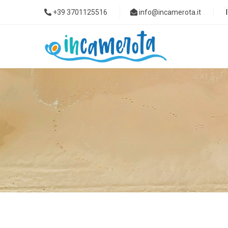
+39 3701125516
info@incamerota.it