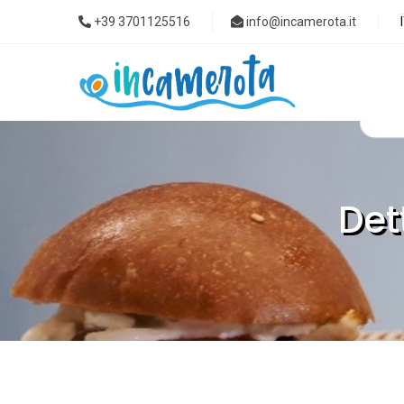
+39 3701125516
info@incamerota.it
Det