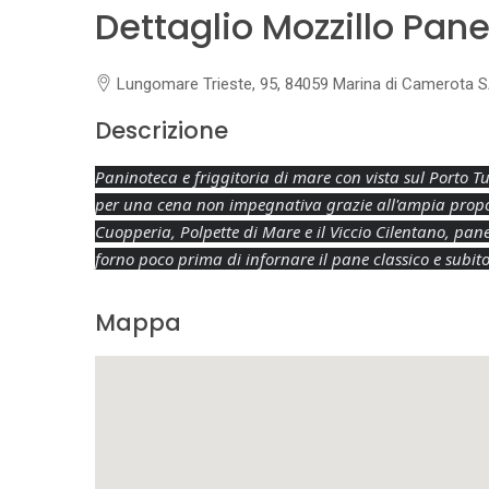
Dettaglio Mozzillo Pa
Lungomare Trieste, 95, 84059 Marina di Camerota SA,
Descrizione
Paninoteca e friggitoria di mare con vista sul Porto T
per una cena non impegnativa grazie all'ampia propos
Cuopperia, Polpette di Mare e il Viccio Cilentano, pane
forno poco prima di infornare il pane classico e subit
Mappa