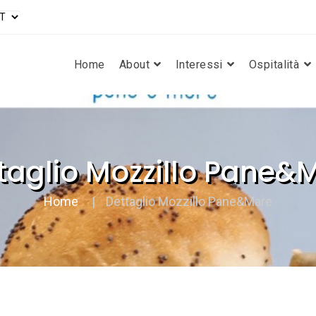
Home
About
Interessi
Ospitalità
taglio Mozzillo Pane&
Home
Dettaglio Mozzillo Pane&Mare