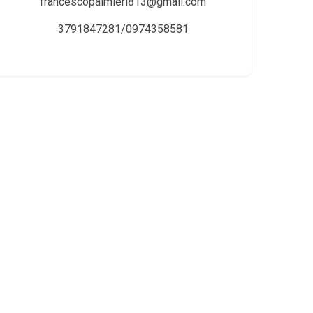
francescopalmieri813@gmail.com
3791847281/0974358581