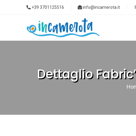
+39 3701125516
info@incamerota.it
Dettaglio Fabri
Ho