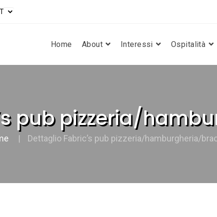
Home
About
Interessi
Ospitalità
c’s pub pizzeria/hambu
me
Dettaglio Fabric’s pub pizzeria/hamburgheria/brac