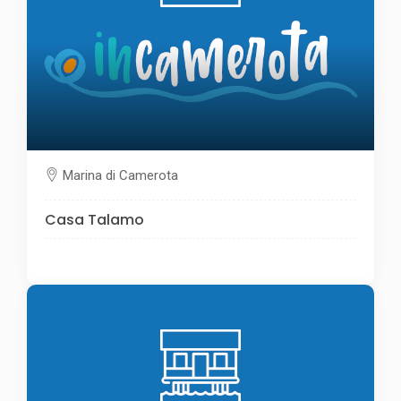
Marina di Camerota
Casa Talamo