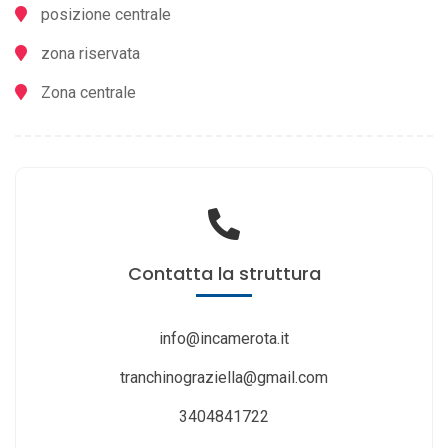
posizione centrale
zona riservata
Zona centrale
Contatta
la struttura
info@incamerota.it
tranchinograziella@gmail.com
3404841722