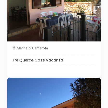
Marina di Camerota
Tre Querce Case Vacanza