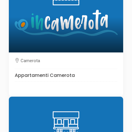
Camerota
Appartamenti Camerota