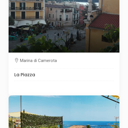
Marina di Camerota
La Piazza