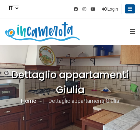
Login
Dettaglio appartamenti
Giulia
Home
Dettaglio appartamenti Giulia