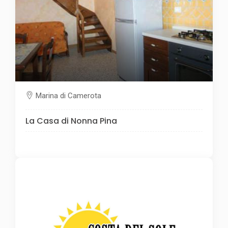
Marina di Camerota
La Casa di Nonna Pina