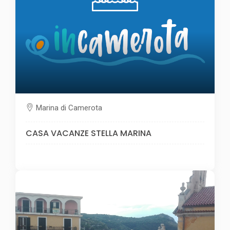
Marina di Camerota
CASA VACANZE STELLA MARINA