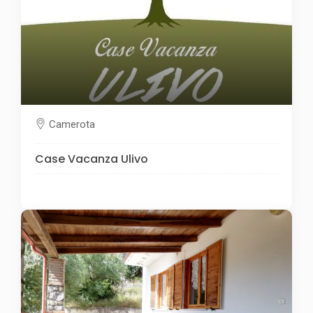
Camerota
Case Vacanza Ulivo