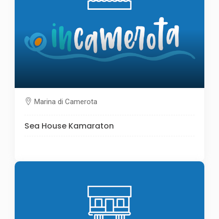
Marina di Camerota
Sea House Kamaraton