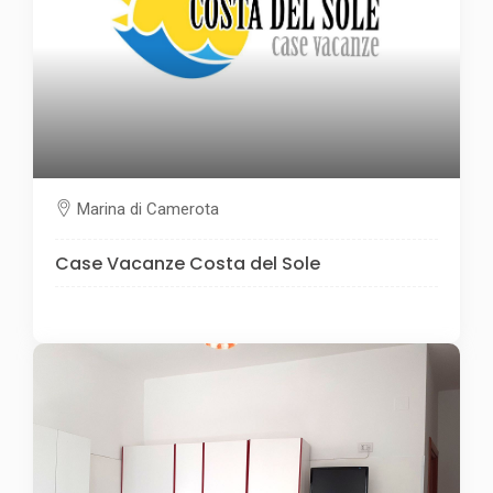
Marina di Camerota
Case Vacanze Costa del Sole