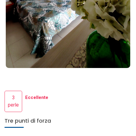
3
Eccellente
perle
Tre punti di forza