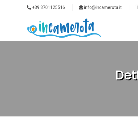
+39 3701125516
info@incamerota.it
Det