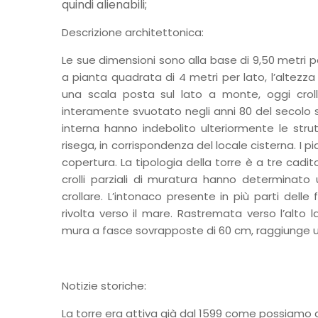
quindi alienabili;
Descrizione architettonica:
Le sue dimensioni sono alla base di 9,50 metri per
a pianta quadrata di 4 metri per lato, l’altezza 
una scala posta sul lato a monte, oggi crolla
interamente svuotato negli anni 80 del secolo sc
interna hanno indebolito ulteriormente le str
risega, in corrispondenza del locale cisterna. I 
copertura. La tipologia della torre è a tre cadito
crolli parziali di muratura hanno determinato
crollare. L’intonaco presente in più parti de
rivolta verso il mare. Rastremata verso l’alto 
mura a fasce sovrapposte di 60 cm, raggiunge un
Notizie storiche:
La torre era attiva già dal 1599 come possiamo ac