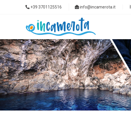
+39 3701125516
info@incamerota.it