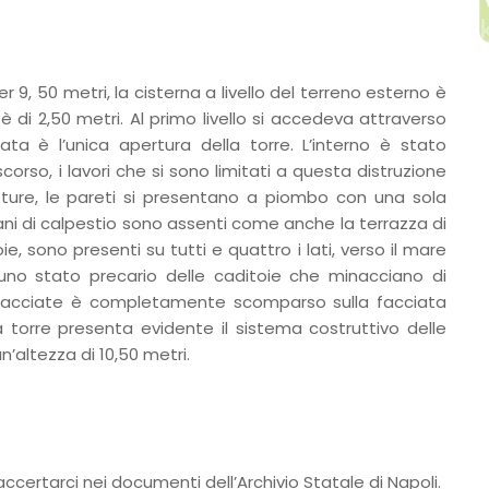
 9, 50 metri, la cisterna a livello del terreno esterno è
è di 2,50 metri. Al primo livello si accedeva attraverso
ta è l’unica apertura della torre. L’interno è stato
orso, i lavori che si sono limitati a questa distruzione
utture, le pareti si presentano a piombo con una sola
piani di calpestio sono assenti come anche la terrazza di
ie, sono presenti su tutti e quattro i lati, verso il mare
 uno stato precario delle caditoie che minacciano di
lle facciate è completamente scomparso sulla facciata
la torre presenta evidente il sistema costruttivo delle
’altezza di 10,50 metri.
certarci nei documenti dell’Archivio Statale di Napoli.